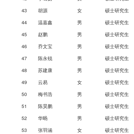
43
胡源
女
硕士研究生
44
温嘉鑫
男
硕士研究生
45
赵鹏
男
硕士研究生
46
乔文宝
男
硕士研究生
47
陈永锐
男
硕士研究生
48
苏建康
男
硕士研究生
49
云易
女
硕士研究生
50
梅书浩
男
硕士研究生
51
陈昊鹏
男
硕士研究生
52
华旸
男
硕士研究生
53
张羽涵
女
硕士研究生