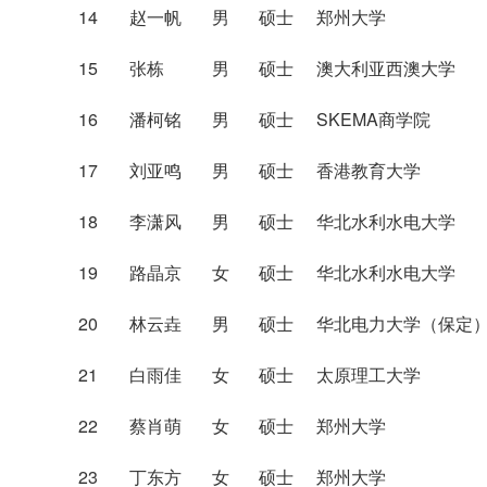
14
赵一帆
男
硕士
郑州大学
15
张栋
男
硕士
澳大利亚西澳大学
16
潘柯铭
男
硕士
SKEMA商学院
17
刘亚鸣
男
硕士
香港教育大学
18
李潇风
男
硕士
华北水利水电大学
19
路晶京
女
硕士
华北水利水电大学
20
林云垚
男
硕士
华北电力大学（保定
21
白雨佳
女
硕士
太原理工大学
22
蔡肖萌
女
硕士
郑州大学
23
丁东方
女
硕士
郑州大学