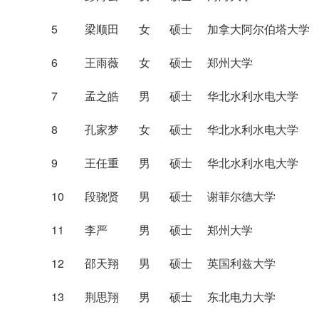
5
梁顺田
女
硕士
加拿大阿尔伯塔大学
6
王雨薇
女
硕士
郑州大学
7
孟之皓
男
硕士
华北水利水电大学
8
孔家梦
女
硕士
华北水利水电大学
9
王任重
男
硕士
华北水利水电大学
10
段骁贤
男
硕士
谢菲尔德大学
11
李严
男
硕士
郑州大学
12
邵天翔
男
硕士
英国利兹大学
13
荆思翔
男
硕士
东北电力大学