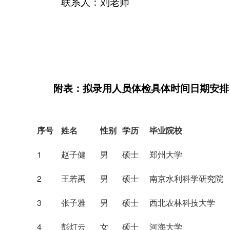
联系人：刘老师
附表：
拟录用人员体检具体时间日期安排
序号
姓名
性别
学历
毕业院校
1
赵子健
男
硕士
郑州大学
2
王若禹
男
硕士
南京水利科学研究院
3
张子雅
男
硕士
西北农林科技大学
4
彭灯云
女
硕士
河海大学