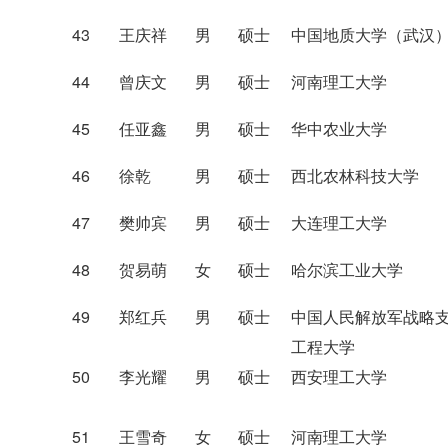
43
王庆祥
男
硕士
中国地质大学（武汉
44
曾庆文
男
硕士
河南理工大学
45
任亚鑫
男
硕士
华中农业大学
46
徐乾
男
硕士
西北农林科技大学
47
樊帅宾
男
硕士
大连理工大学
48
贺易萌
女
硕士
哈尔滨工业大学
49
郑红兵
男
硕士
中国人民解放军战略
工程大学
50
李光耀
男
硕士
西安理工大学
51
王雪奇
女
硕士
河南理工大学