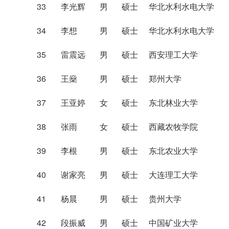
33
李光辉
男
硕士
华北水利水电大学
34
李想
男
硕士
华北水利水电大学
35
雷震远
男
硕士
西安理工大学
36
王燊
男
硕士
郑州大学
37
王亚婷
女
硕士
东北林业大学
38
张雨
女
硕士
西藏农牧学院
39
李根
男
硕士
东北农业大学
40
谢家亮
男
硕士
大连理工大学
41
杨晨
男
硕士
贵州大学
42
段振威
男
硕士
中国矿业大学