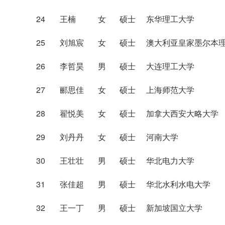
24
王楠
女
硕士
东华理工大学
25
刘旭宸
女
硕士
澳大利亚皇家墨尔本
26
李哲昊
男
硕士
大连理工大学
27
郦思佳
女
硕士
上海师范大学
28
翟悦美
女
硕士
加拿大西安大略大学
29
刘丹丹
女
硕士
河南大学
30
王壮壮
男
硕士
华北电力大学
31
张佳超
男
硕士
华北水利水电大学
32
王一丁
男
硕士
新加坡国立大学