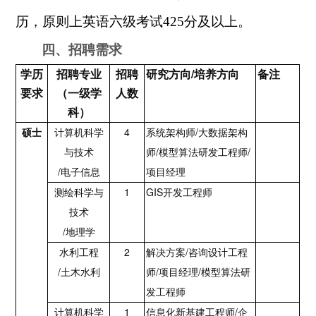
历，原则上英语六级考试
425
分及以上。
四、招聘需求
/
学历
招聘专业
招聘
研究方向
培养方向
备注
要求
（一级学
人数
科）
4
/
硕士
计算机科学
系统架构师
大数据架构
/
/
与技术
师
模型算法研发工程师
/
电子信息
项目经理
1
GIS
测绘科学与
开发工程师
技术
/
地理学
2
/
水利工程
解决方案
咨询设计工程
/
/
/
土木水利
师
项目经理
模型算法研
发工程师
1
/
计算机科学
信息化新基建工程师
企