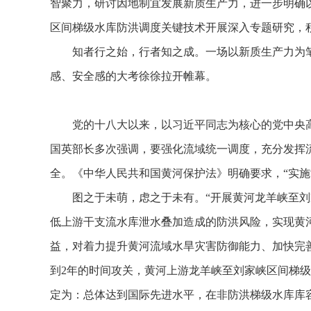
智聚力，研讨因地制宜发展新质生产力，进一步明确
区间梯级水库防洪调度关键技术开展深入专题研究，
知者行之始，行者知之成。一场以新质生产力为
感、安全感的大考徐徐拉开帷幕。
党的十八大以来，以习近平同志为核心的党中央
国英部长多次强调，要强化流域统一调度，充分发挥
全。《中华人民共和国黄河保护法》明确要求，“实
图之于未萌，虑之于未有。“开展黄河龙羊峡至
低上游干支流水库泄水叠加造成的防洪风险，实现黄
益，对着力提升黄河流域水旱灾害防御能力、加快完善
到2年的时间攻关，黄河上游龙羊峡至刘家峡区间梯
定为：总体达到国际先进水平，在非防洪梯级水库库