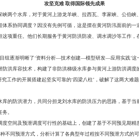
攻坚克难
取得国际领先成果
家峡两个水库，对于黄河上游龙羊峡、拉西瓦、李家峡、公伯峡
程体系协同调度？因没有先例可循，这是摆在黄河防汛面前的一
担这项重任。他们长期服务于黄河防洪防凌、调水调沙等工作，
目组逐渐明晰了‘资料分析—技术创建—模型研发—应用实践’
潜防洪库容技术，构建了非防洪梯级水库参与黄河上游防洪调度
研究工作的开展搭建起坚实可靠的‘四梁八柱’，破解了这两大难
水库的防洪潜力，共同分担龙刘水库的防洪压力的思路，基于当
任务。
调度空间及预泄调度可行性的基础上，创建了基于不同预见期精度
泄3种不同预泄方式，分析计算了各典型年过程按不同预泄方式的