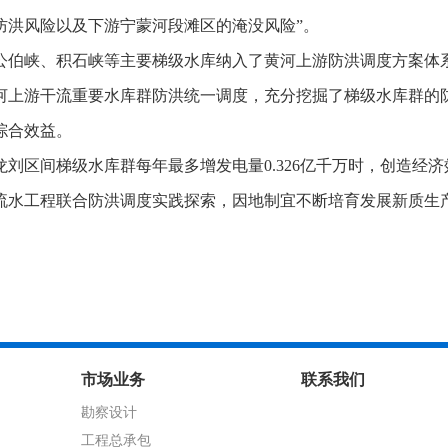
低了防洪风险以及下游宁蒙河段滩区的淹没风险”。
公伯峡、积石峡等主要梯级水库纳入了黄河上游防洪调度方案体
河上游干流重要水库群防洪统一调度，充分挖掘了梯级水库群的
综合效益。
刘区间梯级水库群每年最多增发电量0.326亿千万时，创造经济
流水工程联合防洪调度实践探索，因地制宜不断培育发展新质生
市场业务
联系我们
勘察设计
工程总承包