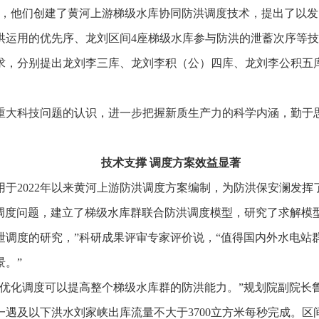
时，他们创建了黄河上游梯级水库协同防洪调度技术，提出了以
洪运用的优先序、龙刘区间4座梯级水库参与防洪的泄蓄次序等
求，分别提出龙刘李三库、龙刘李积（公）四库、龙刘李公积五
重大科技问题的认识，进一步把握新质生产力的科学内涵，勤于
技术支撑
调度方案效益显著
于2022年以来黄河上游防洪调度方案编制，为防洪保安澜发挥
化调度问题，建立了梯级水库群联合防洪调度模型，研究了求解模
泄调度的研究，”科研成果评审专家评价说，“值得国内外水电站
。”
优化调度可以提高整个梯级水库群的防洪能力。”规划院副院长
一遇及以下洪水刘家峡出库流量不大于3700立方米每秒完成。