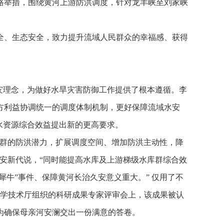
路举措，围绕黄河上游防洪调度，针对龙羊峡至刘家峡
全、生态安全，致力提升流域人民群众的幸福感、获得
灾理念，为做好水旱灾害防御工作提供了根本遵循。李
方利益协调统一的调度体制机制，更好保障流域水安
水资源综合效益提出新的更高要求。
库群的防洪潜力，扩展调度空间、增加防洪主动性，降
安新代说，“同时能提高水库及上游梯级水库群综合效
犀牛”事件、保障黄河长治久安意义重大。” 仅用了不
科学技术厅组织的科研成果专家评审会上，该成果被认
为确保母亲河安澜交出一份满意的答卷。