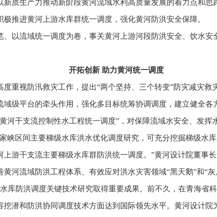
以新质生产力推动新阶段黄河流域水利高质量发展的着力点和思
积极推进黄河上游水库群统一调度，强化黄河防洪安全保障。
笔、以流域统一调度为卷，事关黄河上游河段防洪安全、饮水安
开拓创新
助力黄河统一调度
高度重视防汛救灾工作，提出“两个坚持、三个转变”防灾减灾救
流域级平台的牵头作用，强化多目标统筹协调调度，建立健全各
施黄河干支流控制性水工程统一调度”，对保障流域水安全、发挥
刘家峡区间主要梯级水库洪水优化调度研究，可充分挖掘梯级水
河上游干支流主要梯级水库群防洪统一调度。”黄河设计院董事长
黄河流域防洪工程体系、有效应对洪水灾害领域“黑天鹅”和“灰
级水库防洪调度关键技术研究取得重要成果。前不久，在青海省
容挖潜和防洪协同调度技术方面达到国际领先水平。黄河设计院