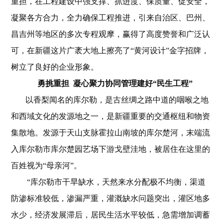
重担，在工程建设中强支撑、抓进度、保质量、促安全，
凝聚各方合力，全力确保工程推进，引来自治区、巴州、
昌吉州等地区的多次专程观摩，赢得了高度赞誉和广泛认
可，在新疆这片广袤
大地上擦亮了“黄河设计”金字招牌，
树立了良好的企业形
象。
勇挑重担 凝心聚力协同管理建好“民生工程”
以香梨闻名的库尔勒，是古丝绸之路中道的咽喉之地
和西域文化的发源地之一，是新疆重要的交通枢纽和物资
集散地。发源于天山支脉霍拉山南坡的库尔楚河，末端流
入库尔勒市库尔楚园艺场下游戈壁洼地，被居住在这里的
百姓视为“母亲河”。
“库尔勒市干旱缺水，天然来水分配极不均衡，渠道
防渗标准较低，渗漏严重，灌溉缺水问题突出，灌区地多
水少，经济发展滞后，居民生活水平较低，急需增加调蓄