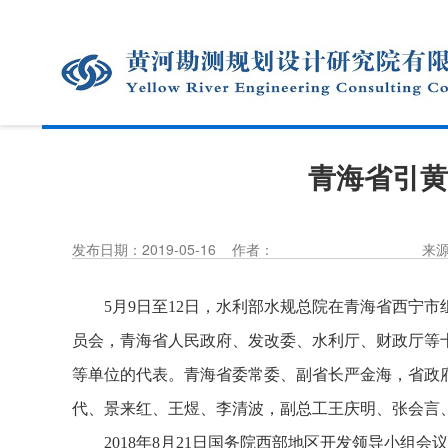
青海省引黄
发布日期：2019-05-16
作者：
来
5
月
9
日至
12
日，水利部水规总院在青海省西宁市
员会，青海省人民政府、发改委、水利厅、财政厅等
等单位的代表。青海省委常委、副省长严金海，省政
代、景来红、王煜、李清波，副总工王庆明、张会言
2018
年
8
月
21
日国务院西部地区开发领导小组会议