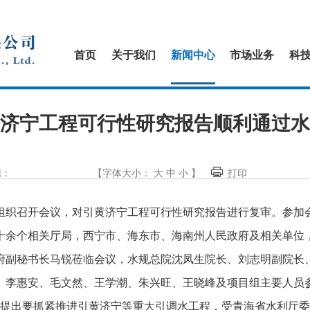
首页
关于我们
新闻中心
市场业务
科
济宁工程可行性研究报告顺利通过水
源：
【字体大小：
大
中
小
】
打印
组织召开会议，对引黄济宁工程可行性研究报告进行复审。参加
十余个相关厅局，西宁市、海东市、海南州人民政府及相关单位
府副秘书长马锐莅临会议，水规总院沈凤生院长、刘志明副院长
、李惠安、毛文然、王学潮、朱兴旺、王晓峰及项目组主要人员
提出要抓紧推进引黄济宁等重大引调水工程，受青海省水利厅委