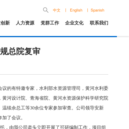
中文
丨
English
丨
Spanish
技创新
人力资源
党群工作
企业文化
联系我们
规总院复审
会议的有特邀专家，水利部水资源管理司，黄河水利委
，黄河设计院、青海省院、黄河水资源保护科学研究院
、温续余总工等
30
余位专家参加审查。公司领导安新
参加了会议。
托，由我公司牵头立即开展了可研编制工作，项目组