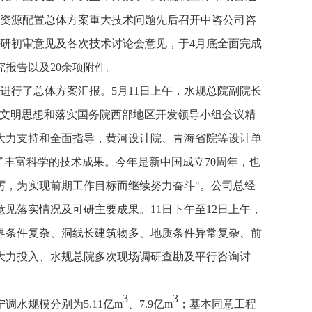
资源配置总体方案重大技术问题先后召开中咨公司咨
研初审意见及各次技术讨论会意见，于
4
月底全面完成
究报告以及
20
余项附件。
进行了总体方案汇报。
5
月
11
日上午，水规总院副院长
态文明思想和落实国务院西部地区开发领导小组会议精
大力支持和全面指导，黄河设计院、青海省院等设计单
了丰富科学的技术成果。今年是新中国成立
70
周年，也
厉，为实现前期工作目标而继续努力奋斗"。公司总经
意见落实情况及可研主要成果。
11
日下午至
12
日上午，
界条件复杂、洞线长建筑物多、地质条件异常复杂、前
大力投入、水规总院多次现场调研查勘及平行咨询讨
3
3
宁调水规模分别为
5.11
亿
m
、
7.9
亿
m
；基本同意工程