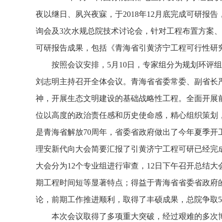
夜以继日、夙兴夜寐，于
2018
年
12
月底完成可研报告
询会及
3
次水规总院技术讨论会，针对工程布置方案、
可研报告成果，包括《青海省引黄济宁工程可行性研
按照会议安排，
5
月
10
日，专家组分为规划环评组
刘志明主持召开全体会议。青海省省委常委、副省长
神，开展生态文明建设的基础战略性工程。全面开展
位以高度的政治责任感和历史使命感，精心组织策划
是青海省解放
70
周年，省委省政府做出了今年夏季开
理安新代向大会简要汇报了引黄济宁工程可研已经完
大会分为
12
个专业组进行审查，
12
日下午召开总结大
期工程时间短等显著特点；得益于青海省省委省政府
论，前期工作推进顺利，取得了丰硕成果，总院争取
5
本次会议取得了多项重大突破，经过艰难的多次