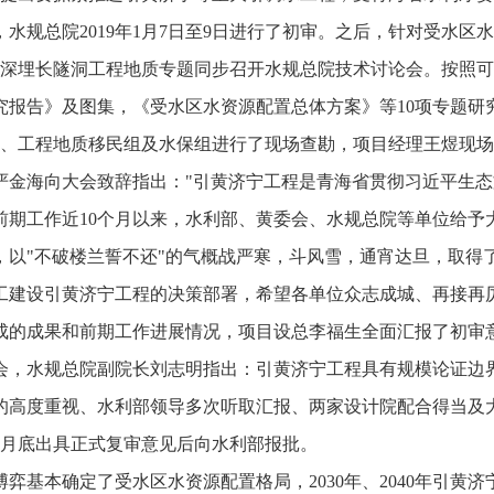
，水规总院
2019
年
1
月
7
日至
9
日进行了初审。之后，针对受水区水
深埋长隧洞工程地质专题同步召开水规总院技术讨论会。按照可
究报告》及图集，《受水区水资源配置总体方案》等
10
项专题研
、工程地质移民组及水保组进行了现场查勘，项目经理王煜现场
严金海向大会致辞指出："引黄济宁工程是青海省贯彻习近平生
前期工作近
10
个月以来，水利部、黄委会、水规总院等单位给予
，以"不破楼兰誓不还"的气概战严寒，斗风雪，通宵达旦，取得
工建设引黄济宁工程的决策部署，希望各单位众志成城、再接再
成的成果和前期工作进展情况，项目设总李福生全面汇报了初审
会，水规总院副院长刘志明指出：引黄济宁工程具有规模论证边
的高度重视、水利部领导多次听取汇报、两家设计院配合得当及
月底出具正式复审意见后向水利部报批。
博弈基本确定了受水区水资源配置格局，
2030
年、
2040
年引黄济