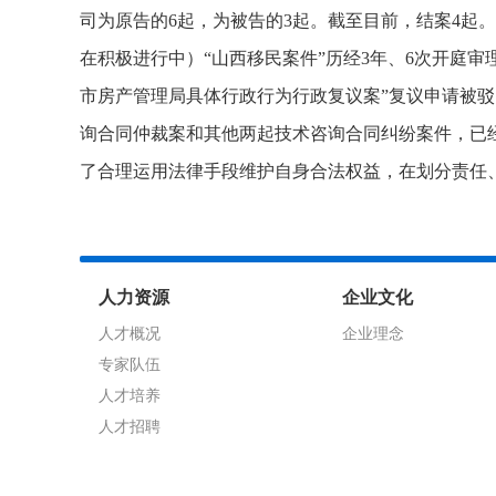
司为原告的
6
起，为被告的
3
起。截至目前，结案
4
起。
在积极进行中）“山西移民案件”历经
3
年、
6
次开庭审
市房产管理局具体行政行为行政复议案”复议申请被驳
询合同仲裁案和其他两起技术咨询合同纠纷案件，已
了合理运用法律手段维护自身合法权益，在划分责任
人力资源
企业文化
人才概况
企业理念
专家队伍
人才培养
人才招聘