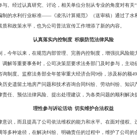
参与。经过认真研究、讨论，相关单位分别从专业的角度对有关“
编制的水利行业标准――《凌汛计算规范》（送审稿）通过了水
素质和政策水平，也为公司普法宣传工作增添了新的内容。
认真落实内控制度
积极防范法律风险
制，今年以来，在规范内部管理、完善内控制度，增强抗风险能
、调解等重要事务时，公司决策层要求法务部门及时参与，主动
咨询制度。监察法务部全年签审重大经济合同
9
份，涉及标的额
49
决历史遗留土地房产问题和技术咨询合同纠纷、劳动纠纷、知识
律责任、预估法律风险、提出处理建议，为各类问题的顺利解决
理性参与诉讼活动
切实维护合法权益
律意识，而且提高了公司依法维权的能力和水平。在面对侵权、
调等多种途径，在解决纠纷、明确责任的过程中，维护了公司的