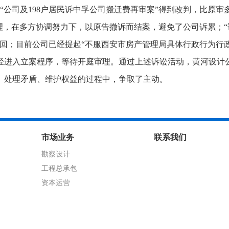
“公司及
198
户居民诉中孚公司搬迁费再审案”得到改判，比原审
理，在多方协调努力下，以原告撤诉而结案，避免了公司诉累；“
回；目前公司已经提起“不服西安市房产管理局具体行政行为行
经进入立案程序，等待开庭审理。通过上述诉讼活动，黄河设计
、处理矛盾、维护权益的过程中，争取了主动。
市场业务
联系我们
勘察设计
工程总承包
资本运营