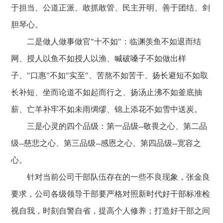
于担当、公道正派、敢抓敢管、民主开明、善于团结、剑
胆琴心。
二是做人做事做官"十不如"：临渊羡鱼不如退而结
网、授人以鱼不如授人以渔、喊破嗓子不如做出样
子、"口惠"不如"实至"、苦熬不如苦干、扬长避短不如取
长补短、坐而论道不如起而行之、扬汤止沸不如釜底抽
薪、亡羊补牢不如未雨绸缪、锦上添花不如雪中送炭。
三是心灵的四个品级：第一品级--敬畏之心、第二品
级--慈悲之心、第三品级--感恩之心、第四品级--宽容之
心。
针对当前公司干部队伍存在的一些不良现象，张金良
要求，公司各级领导干部要严格对照新时代好干部标准检
视自我，时刻自警自省，提高个人修养；打造好干部之间