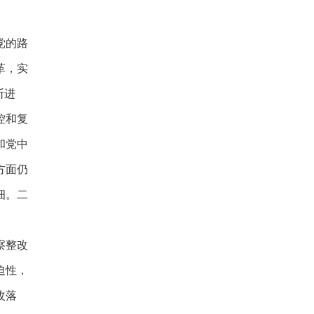
党的路
革，实
断进
控和复
和党中
方面仍
细。二
察整改
迫性，
改落