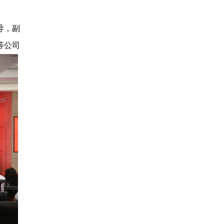
导，副
等公司