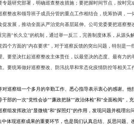
要专题研究部署，明确巡查整改措施；要把握时间节点，按时完
巡察整改和领导班子成员分管的重点工作相结合，统筹协调，一
改促发展，推动全面从严治党向基层延伸。公司党委要把巡察整
重完善"长久立"的机制，通过举一反三，完善制度体系，从源头
党四个方面的"内在要求"，对于巡察反馈的突出问题，特别是一
理。要坚决扛起巡察整改主体责任，以最坚决的态度、最有力的
效。要统筹做好巡察整改、防汛抗旱和常态化疫情防控等相关工
。
并对巡察组一个多月的辛勤工作、悉心指导表示衷心的感谢。他
部的一次"党性会诊""廉政把脉""政治体检"和"全面检阅"，
察组发挥政治"显微镜"和"探照灯"的作用，发现问题并梳理出
是集中体现巡察成果的重要环节，也是我们认真总结、反思问题、