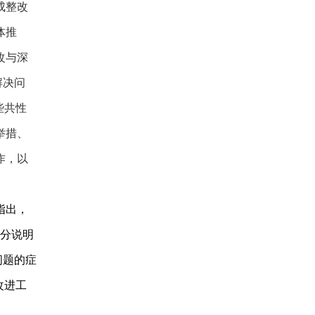
成整改
体推
改与深
解决问
些共性
举措、
作，以
指出，
充分说明
问题的症
改进工