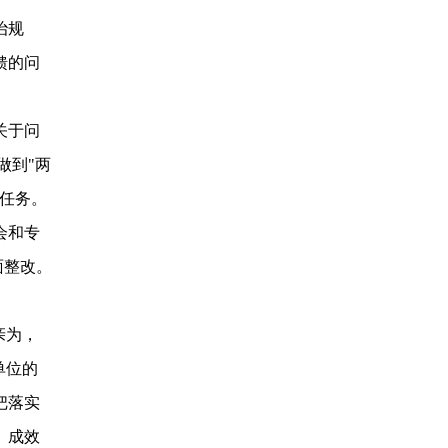
治规
馈的问
关于问
做到"两
任务。
会和专
面整改。
亲为，
单位的
把落实
、成效