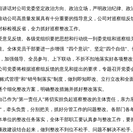
组讲话对公司党委坚定政治方向、政治立场，严明政治纪律、政
推动公司高质量发展具有十分重要的指导意义，公司对巡察组反
对标检视反省，全力抓好巡察整改工作。
受意见反馈。各级党组织要把思想和行动统一到委党组和巡察组
。全体党员干部要进一步增强 "四个意识"、坚定"四个自信"、
务，加强领导、全员参与、上下联动，不折不扣地落实好各项整改
公司党委将根据巡察组反馈的意见和提出的要求，专题召开党委
账式管理"和"销号制落实"制度，做到即知即改、立行立改和全
逐个细化整改方案，明确整改措施并抓好整改落实。
自己作为"第一责任人"将切实担负起巡察整改的主体责任，亲力
责"，牵头负责，分别把关，抓好分管工作的问题整改。各部门各
本单位的整改任务落实，全体干部职工要认真参与整改工作，要
廉政建设结合起来，做到整改不到位不松手、问题不解决不松手