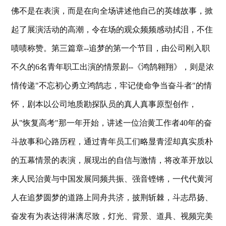
佛不是在表演，而是在向全场讲述他自己的英雄故事，掀
起了展演活动的高潮，令在场的观众频频感动拭泪，不住
啧啧称赞。第三篇章--追梦的第一个节目，由公司刚入职
不久的6名青年职工出演的情景剧--《鸿鹄翱翔》，则是浓
情传递"不忘初心勇立鸿鹄志，牢记使命争当奋斗者"的情
怀，剧本以公司地质勘探队员的真人真事原型创作，
从"恢复高考"那一年开始，讲述一位治黄工作者40年的奋
斗故事和心路历程，通过青年员工们略显青涩却真实质朴
的五幕情景的表演，展现出的自信与激情，将改革开放以
来人民治黄与中国发展同频共振、强音铿锵，一代代黄河
人在追梦圆梦的道路上同舟共济，披荆斩棘，斗志昂扬、
奋发有为表达得淋漓尽致，灯光、背景、道具、视频完美