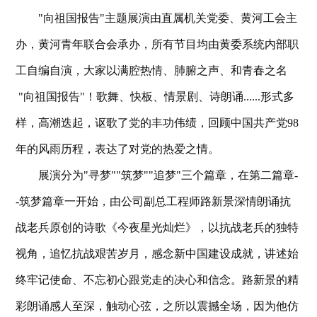
"向祖国报告"主题展演由直属机关党委、黄河工会主
办，黄河青年联合会承办，所有节目均由黄委系统内部职
工自编自演，大家以满腔热情、肺腑之声、和青春之名
"向祖国报告"！歌舞、快板、情景剧、诗朗诵......形式多
样，高潮迭起，讴歌了党的丰功伟绩，回顾中国共产党98
年的风雨历程，表达了对党的热爱之情。
展演分为"寻梦""筑梦""追梦"三个篇章，在第二篇章-
-筑梦篇章一开始，由公司副总工程师路新景深情朗诵抗
战老兵原创的诗歌《今夜星光灿烂》，以抗战老兵的独特
视角，追忆抗战艰苦岁月，感念新中国建设成就，讲述始
终牢记使命、不忘初心跟党走的决心和信念。路新景的精
彩朗诵感人至深，触动心弦，之所以震撼全场，因为他仿